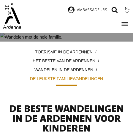
Overslaan
NL
AMBASSADEURS
ZOEK
en
naar
de
inhoud
DE MOOISTE WANDELINGEN
Kruimelpad
gaan
TOERISME IN DE ARDENNEN
VOOR HET HELE GEZIN
HET BESTE VAN DE ARDENNEN
WANDELEN IN DE ARDENNEN
DE LEUKSTE FAMILIEWANDELINGEN
DE BESTE WANDELINGEN
IN DE ARDENNEN VOOR
KINDEREN