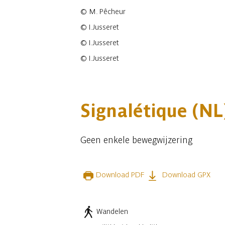
©
M. Pêcheur
©
I.Jusseret
©
I.Jusseret
©
I.Jusseret
17 fotos
Signalétique (NL
Geen enkele bewegwijzering
Download PDF
Download GPX
Wandelen