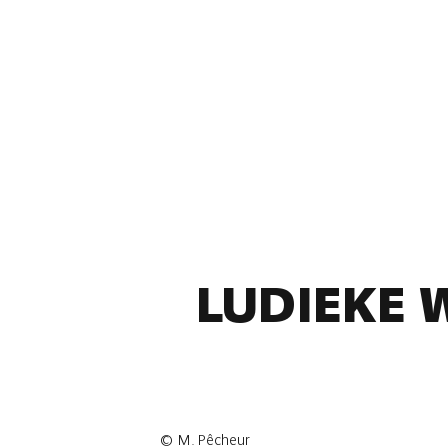
LUDIEKE 
©
M. Pêcheur