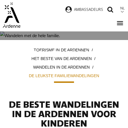
Overslaan
NL
AMBASSADEURS
ZOEK
en
naar
de
inhoud
DE MOOISTE WANDELINGEN
Kruimelpad
gaan
TOERISME IN DE ARDENNEN
VOOR HET HELE GEZIN
HET BESTE VAN DE ARDENNEN
WANDELEN IN DE ARDENNEN
DE LEUKSTE FAMILIEWANDELINGEN
DE BESTE WANDELINGEN
IN DE ARDENNEN VOOR
KINDEREN