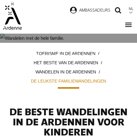
Overslaan
NL
AMBASSADEURS
ZOEK
en
naar
de
inhoud
DE MOOISTE WANDELINGEN
Kruimelpad
gaan
TOERISME IN DE ARDENNEN
VOOR HET HELE GEZIN
HET BESTE VAN DE ARDENNEN
WANDELEN IN DE ARDENNEN
DE LEUKSTE FAMILIEWANDELINGEN
DE BESTE WANDELINGEN
IN DE ARDENNEN VOOR
KINDEREN