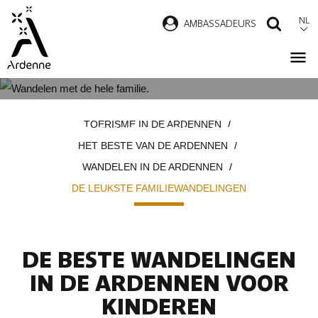
Overslaan
NL
AMBASSADEURS
ZOEK
en
naar
de
inhoud
DE MOOISTE WANDELINGEN
Kruimelpad
gaan
TOERISME IN DE ARDENNEN
VOOR HET HELE GEZIN
HET BESTE VAN DE ARDENNEN
WANDELEN IN DE ARDENNEN
DE LEUKSTE FAMILIEWANDELINGEN
DE BESTE WANDELINGEN
IN DE ARDENNEN VOOR
KINDEREN