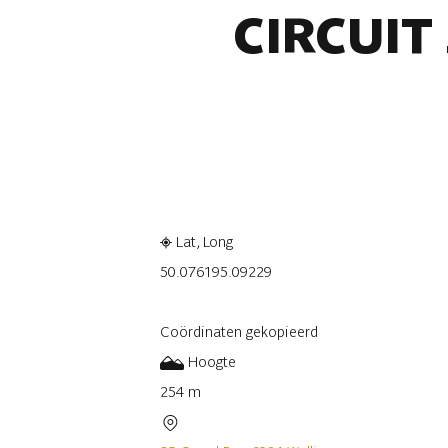
CIRCUIT 
Raadplegen op mobiel
Delen
Lat, Long
50.07619
5.09229
Coördinaten gekopieerd
Hoogte
254 m