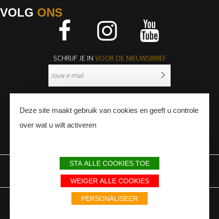
VOLG
ONS
Facebook
Instagram
Youtube
SCHRIJF JE IN
VOOR DE NIEUWSBRIEF
Deze site maakt gebruik van cookies en geeft u controle
over wat u wilt activeren
PERS
PROFESSIONNALS
STA ALLE COOKIES TOE
WETTELIJKE BEPALINGEN
SITEMAP
PARTNERS
WEIGER ALLE COOKIES
Avec le soutien du Fonds Européen de développement régional / Met
PERSONALISEER
steun van het Europese Fonds voor Regionale Ontwikkeling