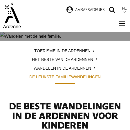
Overslaan
NL
AMBASSADEURS
ZOEK
en
naar
de
inhoud
DE MOOISTE WANDELINGEN
Kruimelpad
gaan
TOERISME IN DE ARDENNEN
VOOR HET HELE GEZIN
HET BESTE VAN DE ARDENNEN
WANDELEN IN DE ARDENNEN
DE LEUKSTE FAMILIEWANDELINGEN
DE BESTE WANDELINGEN
IN DE ARDENNEN VOOR
KINDEREN