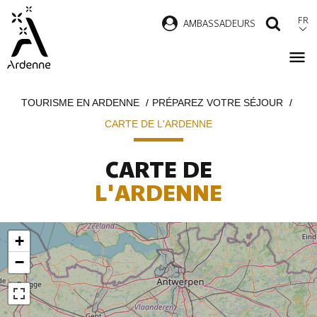
Aller
FR
AMBASSADEURS
RECH
au
contenu
principal
Fil
TOURISME EN ARDENNE
PRÉPAREZ VOTRE SÉJOUR
d'Ariane
CARTE DE L'ARDENNE
CARTE DE
L'ARDENNE
+
−