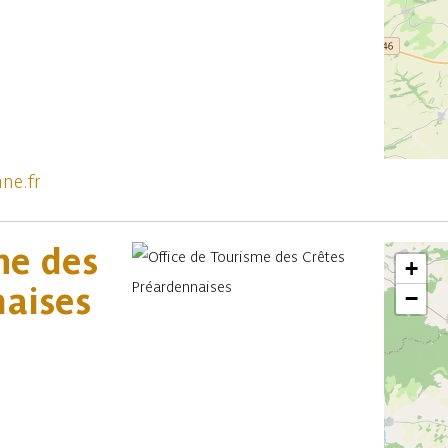
ne.fr
me des
+
naises
−