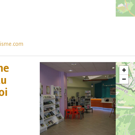
risme.com
me
+
au
−
oi