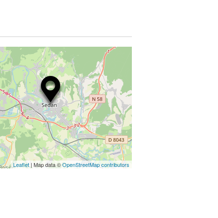
Leaflet
| Map data ©
OpenStreetMap contributors