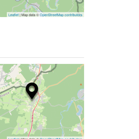
Leaflet
| Map data ©
OpenStreetMap contributors