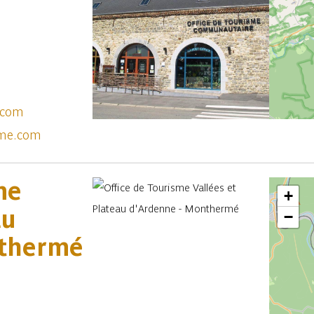
.com
sme.com
me
+
au
−
nthermé