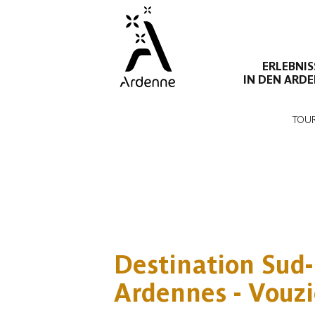
Direkt
zum
Inhalt
ERLEBNIS
IN DEN ARD
Pfadnavigation
TOUR
Destination Sud-
Ardennes - Vouzi