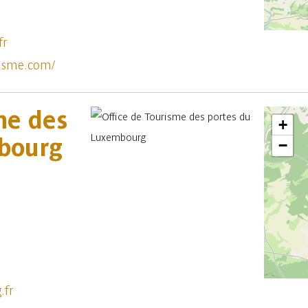
fr
risme.com/
me des
+
bourg
−
.fr