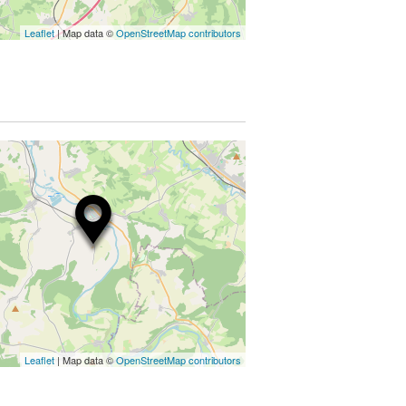
Leaflet
| Map data ©
OpenStreetMap contributors
Leaflet
| Map data ©
OpenStreetMap contributors