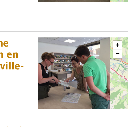
me
+
n en
−
ille-