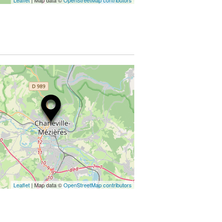
Leaflet
| Map data ©
OpenStreetMap contributors
Leaflet
| Map data ©
OpenStreetMap contributors