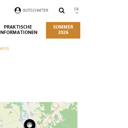
DE
B
OTSCHAFTER
SUCHEN
PRAKTISCHE
SOMMER
INFORMATIONEN
2026
INFOS