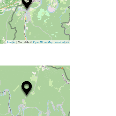
Leaflet
| Map data ©
OpenStreetMap contributors