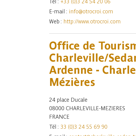
Tél :
+33 (0)3 24 54 20 06
E-mail :
info@otrocroi.com
Web :
http://www.otrocroi.com
Office de Touris
Charleville/Seda
Ardenne - Charlev
Mézières
24 place Ducale
08000 CHARLEVILLE-MEZIERES
FRANCE
Tél :
33 (0)3 24 55 69 90