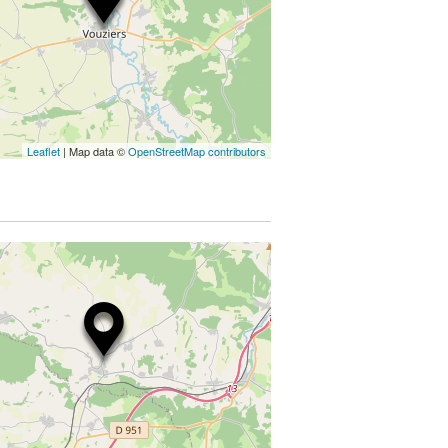
Leaflet
| Map data ©
OpenStreetMap contributors