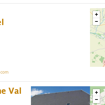
+
l
−
e.com
me Val
+
−