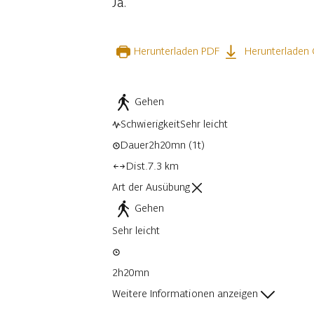
Ja.
Herunterladen PDF
Herunterladen
Gehen
Schwierigkeit
Sehr leicht
Dauer
2h20mn
(1t)
Dist.
7.3 km
Art der Ausübung
Gehen
Sehr leicht
2h20mn
Weitere Informationen anzeigen