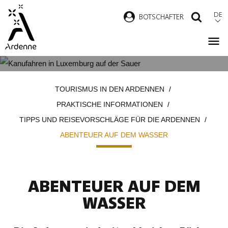
Direkt
DE
B
OTSCHAFTER
SUCH
zum
Inhalt
ABENTEUER AUF DEM WASSER
Pfadnavigation
TOURISMUS IN DEN ARDENNEN
PRAKTISCHE INFORMATIONEN
TIPPS UND REISEVORSCHLÄGE FÜR DIE ARDENNEN
ABENTEUER AUF DEM WASSER
ABENTEUER AUF DEM
WASSER