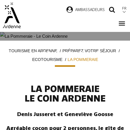
Aller
FR
AMBASSADEURS
RECH
au
contenu
principal
LA POMMERAIE
Fil
TOURISME EN ARDENNE
PRÉPAREZ VOTRE SÉJOUR
LE COIN ARDENNE
d'Ariane
ECOTOURISME
LA POMMERAIE
LA POMMERAIE
LE COIN ARDENNE
Denis Jusseret et Geneviève Goosse
Agréable cocon pour 2 personnes, le gîte de