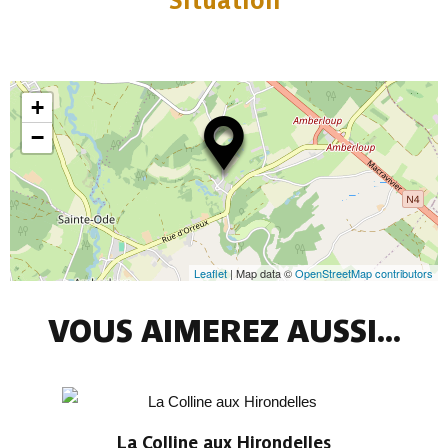
Situation
+
−
Leaflet
| Map data ©
OpenStreetMap contributors
VOUS AIMEREZ AUSSI...
La Colline aux Hirondelles