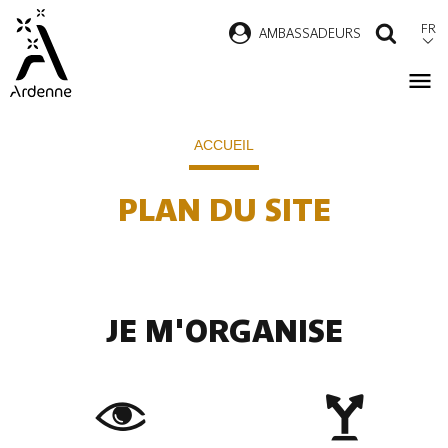
Aller
FR
AMBASSADEURS
RECH
au
contenu
principal
Fil
ACCUEIL
d'Ariane
PLAN DU SITE
JE M'ORGANISE