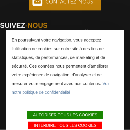
CONTACTEZ-NOUS
SUIVEZ
-NOUS
En poursuivant votre navigation, vous acceptez
Facebook
Instagram
Youtube
l’utilisation de cookies sur notre site à des fins de
INSCRIVEZ-VOUS
À LA NEWSLETTER
statistiques, de performances, de marketing et de
sécurité. Ces données nous permettent d’améliorer
votre expérience de navigation, d’analyser et de
mesurer votre engagement avec nos contenus.
Voir
notre politique de confidentialité
ESPACE PRESSE
ESPACE PRO
AUTORISER TOUS LES COOKIES
MENTIONS LÉGALES
PLAN DU SITE
PARTENAIRES
INTERDIRE TOUS LES COOKIES