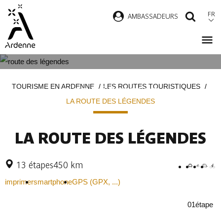
Aller
FR
AMBASSADEURS
RECH
au
contenu
principal
LA ROUTE
Fil
TOURISME EN ARDENNE
LES ROUTES TOURISTIQUES
DES LÉGENDES
d'Ariane
LA ROUTE DES LÉGENDES
LA ROUTE DES LÉGENDES
13 étapes
450 km
imprimer
smartphone
GPS (GPX, ...)
01
étape