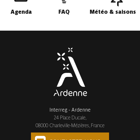
Agenda
FAQ
Météo & saisons
Interreg - Ardenne
24 Place Ducale,
08000 Charleville-Mézières, France