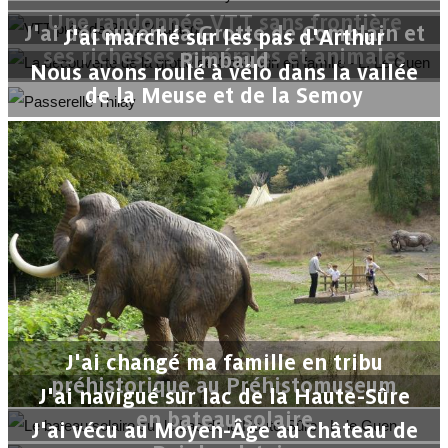
Une randonnée VTT sans frontière
J'ai découvert la Grotte de Comblain et
J'ai marché sur les pas d'Arthur
ses richesses minérales et animales
Rimbaud
Nous avons roulé à vélo dans la vallée
de la Meuse et de la Semoy
J'ai changé ma famille en tribu
préhistorique au Préhistomuseum
J'ai navigué sur lac de la Haute-Sûre
en bateau solaire
J'ai vécu au Moyen-Âge au château de