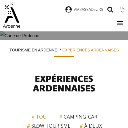
Aller
FR
AMBASSADEURS
RECH
au
contenu
principal
EXPÉRIENCES ARDENNAISES
Fil
TOURISME EN ARDENNE
EXPÉRIENCES ARDENNAISES
d'Ariane
EXPÉRIENCES
ARDENNAISES
TOUT
CAMPING-CAR
SLOW TOURISME
À DEUX