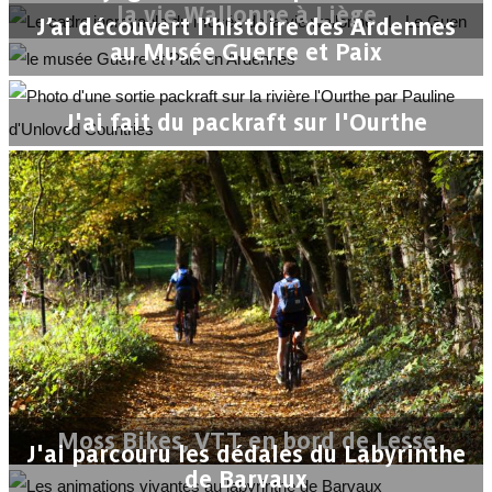
la vie Wallonne à Liège
J’ai découvert l’histoire des Ardennes
au Musée Guerre et Paix
J'ai fait du packraft sur l'Ourthe
Moss Bikes, VTT en bord de Lesse
J'ai parcouru les dédales du Labyrinthe
de Barvaux