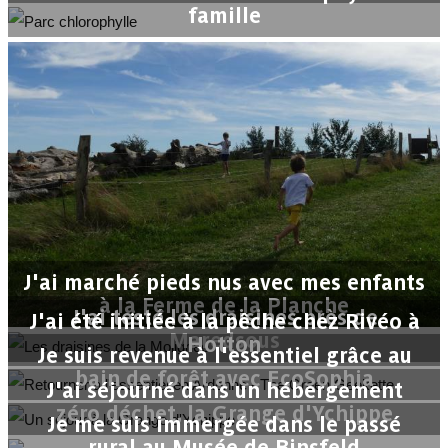
famille
J'ai marché pieds nus avec mes enfants
à la Ferme de la Planche
J'ai testé les draisines près de
J'ai été initiée à la pêche chez Rivéo à
Maredsous
Hotton
Je suis revenue à l'essentiel grâce au
bain de forêt avec EcoSophia
J'ai séjourné dans un hébergement
zéro déchet, la Grange d'Ychippe
Je me suis immergée dans le passé
rural au Musée de Binsfeld