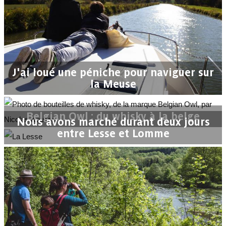
J'ai loué une péniche pour naviguer sur
la Meuse
Belgian Owl : du whisky à la belge
Nous avons marché durant deux jours
entre Lesse et Lomme