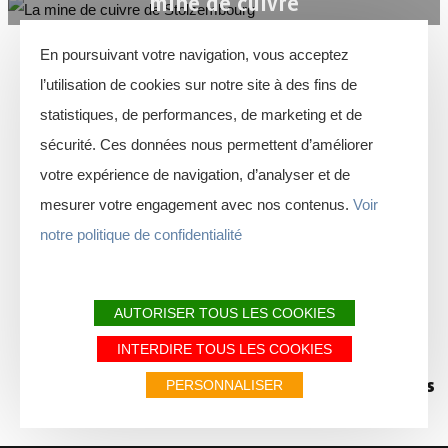
mine de cuivre
En poursuivant votre navigation, vous acceptez
l’utilisation de cookies sur notre site à des fins de
JE M'ORGANISE
statistiques, de performances, de marketing et de
sécurité. Ces données nous permettent d’améliorer
votre expérience de navigation, d’analyser et de
mesurer votre engagement avec nos contenus.
Voir
notre politique de confidentialité
Sites emblématiques
Comment venir ?
AUTORISER TOUS LES COOKIES
INTERDIRE TOUS LES COOKIES
Agenda
FAQ
Météo & saisons
PERSONNALISER