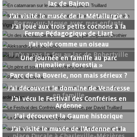
lac de Bairon
J’ai visité le musée de la Métallurgie à
Bogny-sur-Meuse avec mes enfants
J’ai joué aux trois petits cochons à la
Ferme Pédagogique de Liart
J’ai volé comme un oiseau
Il n’y a pas le feu au lac de Robertville
Une journée en famille au parc
animalier « Forestia »
Parc de la Boverie, non mais sérieux ?
J’ai découvert le domaine de Vendresse
en famille
J’ai vécu le Festival des Confréries en
Ardenne
J'ai découvert la Gaume historique
J’ai visité le musée de l’Ardenne et la
place Ducale à Charleville-Mézières