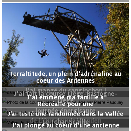
Terraltitude, un plein d'adrénaline au
coeur des Ardennes
J'ai mangé du sanglochon !
J'ai fait la course Liège-Bastogne-
J'ai emmené ma famille à
Liège
Récréalle pour une
journée énergisante
J’ai testé une randonnée dans la Vallée
de L’Our depuis Vianden
Le Tchar Scaille
J'ai plongé au coeur d'une ancienne