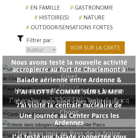
EN FAMILLE
GASTRONOMIE
HISTOIRE(S)
NATURE
OUTDOOR/SENSATIONS FORTES
Filtrer par :
VOIR SUR LA CARTE
Nous avons testé la nouvelle activité
accropierre au fort de Charlemont à
Givet
Balade aérienne entre Ardenne &
Meuse
Nous avons découvert deux lacs en
J'AI FLOTTÉ COMME SUR LA MER
camping-car
MORTE !
J'ai embarqué à bord du Train du Bocq
J’ai pris mon pied chez Wildtrails !
J’ai visité la centrale nucléaire de
Chooz
Une journée au Center Parcs les
Ardennes
Un beau jour au Pays de la fraise
J'ai testé une balade connectée sous