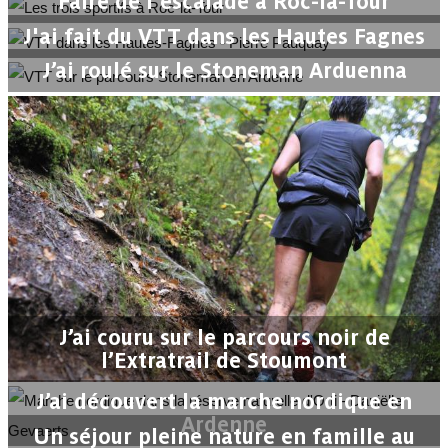
Faire de l'escalade à Roc-la-Tour
J'ai fait du VTT dans les Hautes Fagnes
J’ai roulé sur le Stoneman Arduenna
J’ai couru sur le parcours noir de
l’Extratrail de Stoumont
J’ai découvert la marche nordique en
Ardenne
Un séjour pleine nature en famille au