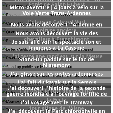
Forêt de Saint-Hubert
Micro-aventure | 4 jours à vélo sur la
Voie Verte Trans-Ardennes
J'étais au Cabaret Vert
Nous avons découvert l'Ardenne en
voiture ancêtre
Nous avons découvert la vie des
chevaliers à Franchimont
Je suis allé voir le spectacle son et
lumières à La Cassine
J'ai testé une rand'eau sur la Meuse
Stand-up paddle sur le lac de
Nisramont
J'ai glissé sur les pistes ardennaises
J'ai fait du kayak sur la Semois
J'ai découvert l'histoire de la seconde
J'ai testé le fort des Ayvelles
guerre mondiale à l'ouvrage fortifié de
la Ferté
J'ai voyagé avec le Tramway
touristique de l’Aisne
J'ai découvert le Parc chlorophylle en