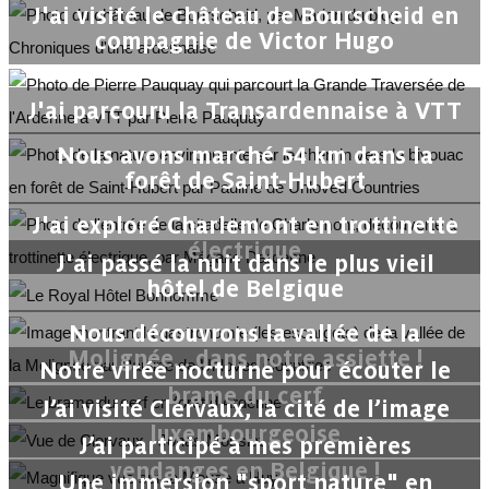
J'ai visité le château de Bourscheid en
compagnie de Victor Hugo
J'ai parcouru la Transardennaise à VTT
Nous avons marché 54 km dans la
forêt de Saint-Hubert
J'ai exploré Charlemont en trottinette
électrique
J'ai passé la nuit dans le plus vieil
hôtel de Belgique
Nous découvrons la vallée de la
Molignée... dans notre assiette !
Notre virée nocturne pour écouter le
brame du cerf
J’ai visité Clervaux, la cité de l’image
luxembourgeoise
J’ai participé à mes premières
vendanges en Belgique !
Une immersion "sport nature" en