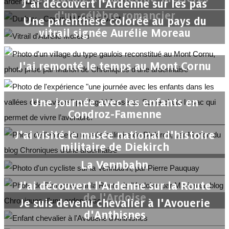
J'ai découvert l'Ardenne sur les pas
d'un célèbre romancier
Une parenthèse colorée au pays du
vitrail signée Aurélie Moreau
J'ai remonté le temps au Mont Cornu
Une journée avec les enfants en
Condroz-Famenne
J'ai visité le musée national d'histoire
militaire de Diekirch
La Vennbahn
J'ai découvert l'Ardenne sur la Route
de l'Ardoise
Je suis devenu chevalier à l'Avouerie
d'Anthisnes