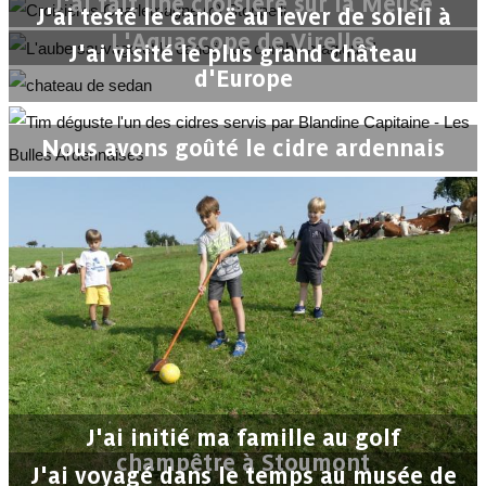
J'ai fait une croisière sur la Meuse
J'ai testé le canoë au lever de soleil à
L'Aquascope de Virelles
J'ai visité le plus grand château
d'Europe
Nous avons goûté le cidre ardennais
J'ai initié ma famille au golf
champêtre à Stoumont
J'ai voyagé dans le temps au musée de