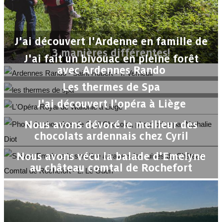
J'ai découvert l'Ardenne en famille de
3 manières différentes!
J'ai fait un bivouac en pleine forêt
avec Ardennes Rando
Les thermes de Spa
J'ai découvert l'opéra à Liège
Nous avons dévoré le meilleur des
chocolats ardennais chez Cyril
Nous avons vécu la balade d'Emelyne
au château comtal de Rochefort