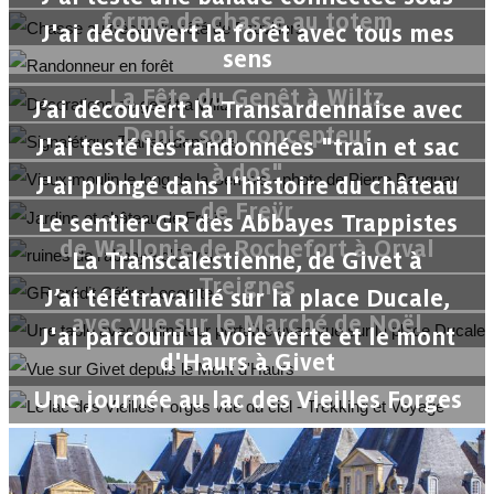
forme de chasse au totem
J'ai découvert la forêt avec tous mes
sens
La Fête du Genêt à Wiltz
J’ai découvert la Transardennaise avec
Denis, son concepteur
J'ai testé les randonnées "train et sac
à dos"
J'ai plongé dans l'histoire du château
de Freÿr
Le sentier GR des Abbayes Trappistes
de Wallonie de Rochefort à Orval
La Transcalestienne, de Givet à
Treignes
J’ai télétravaillé sur la place Ducale,
avec vue sur le Marché de Noël
J'ai parcouru la voie verte et le mont
d'Haurs à Givet
Une journée au lac des Vieilles Forges