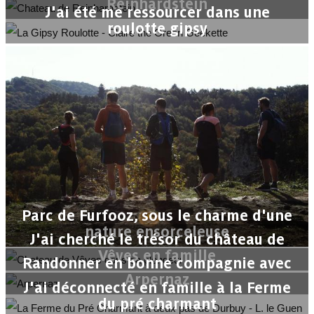
Reinhardstein
J'ai été me ressourcer dans une
roulotte gipsy
Parc de Furfooz, sous le charme d'une
nature ensorceleuse
J'ai cherché le trésor du château de
Vêves en famille
Randonner en bonne compagnie avec
Arpernaz
J'ai déconnecté en famille à la Ferme
du pré charmant