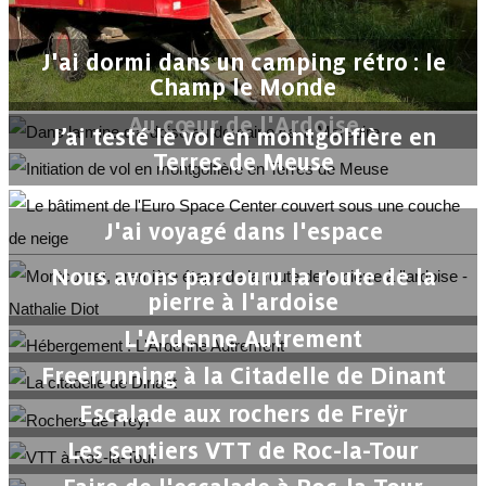
J'ai dormi dans un camping rétro : le
Champ le Monde
Au cœur de l'Ardoise
J’ai testé le vol en montgolfière en
Terres de Meuse
J'ai voyagé dans l'espace
Nous avons parcouru la route de la
pierre à l'ardoise
L'Ardenne Autrement
Freerunning à la Citadelle de Dinant
Escalade aux rochers de Freÿr
Les sentiers VTT de Roc-la-Tour