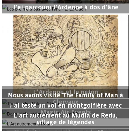
J'ai parcouru l'Ardenne à dos d'âne
L'Ardenne et le nuton
Nous avons visité The Family of Man à
Clervaux
J'ai testé un vol en montgolfière avec
Magic Air Events
L'art autrement au Mudia de Redu,
village de légendes