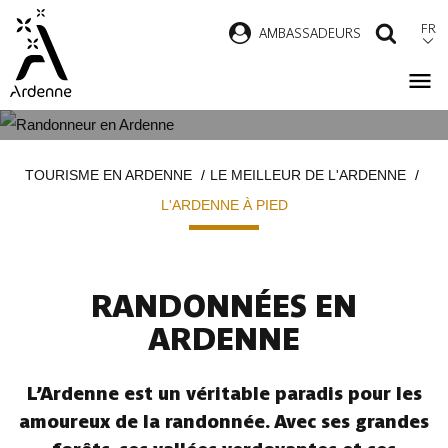
Aller
FR
AMBASSADEURS
RECH
au
contenu
principal
L'ARDENNE À PIED
Fil
TOURISME EN ARDENNE
LE MEILLEUR DE L'ARDENNE
d'Ariane
L'ARDENNE À PIED
RANDONNÉES EN
ARDENNE
L’Ardenne est un véritable paradis pour les
amoureux de la randonnée. Avec ses grandes