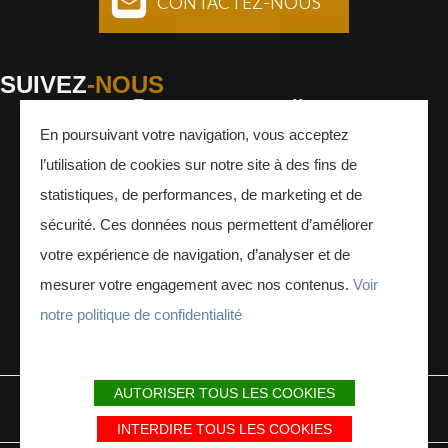
CONTACTEZ-NOUS
SUIVEZ
-NOUS
En poursuivant votre navigation, vous acceptez
Facebook
Instagram
Youtube
l’utilisation de cookies sur notre site à des fins de
INSCRIVEZ-VOUS
À LA NEWSLETTER
statistiques, de performances, de marketing et de
sécurité. Ces données nous permettent d’améliorer
votre expérience de navigation, d’analyser et de
mesurer votre engagement avec nos contenus.
Voir
notre politique de confidentialité
ESPACE PRESSE
ESPACE PRO
AUTORISER TOUS LES COOKIES
MENTIONS LÉGALES
PLAN DU SITE
PARTENAIRES
INTERDIRE TOUS LES COOKIES