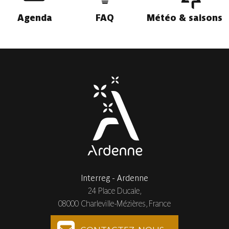
Agenda
FAQ
Météo & saisons
Interreg - Ardenne
24 Place Ducale,
08000 Charleville-Mézières, France