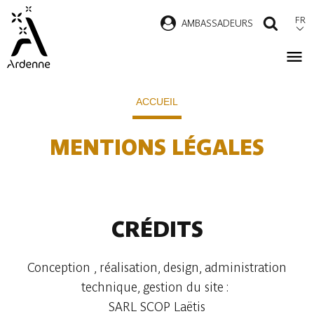
Aller
FR
AMBASSADEURS
RECH
au
contenu
principal
Fil
ACCUEIL
d'Ariane
MENTIONS LÉGALES
CRÉDITS
Conception , réalisation, design, administration
technique, gestion du site :
SARL SCOP Laëtis