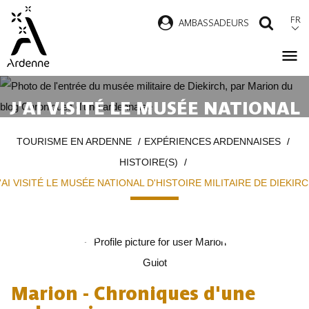
Aller
FR
AMBASSADEURS
RECH
au
contenu
principal
J'AI VISITÉ LE MUSÉE NATIONAL
D'HISTOIRE MILITAIRE DE
Fil
TOURISME EN ARDENNE
EXPÉRIENCES ARDENNAISES
DIEKIRCH
d'Ariane
HISTOIRE(S)
'AI VISITÉ LE MUSÉE NATIONAL D'HISTOIRE MILITAIRE DE DIEKIR
Marion - Chroniques d'une