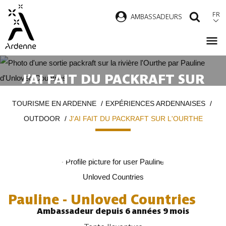
Aller
FR
AMBASSADEURS
RECH
au
contenu
principal
J’
AI FAIT DU PACKRAFT SUR
L'OURTHE
Fil
TOURISME EN ARDENNE
EXPÉRIENCES ARDENNAISES
d'Ariane
OUTDOOR
J'AI FAIT DU PACKRAFT SUR L'OURTHE
Pauline - Unloved Countries
Ambassadeur depuis 6 années 9 mois