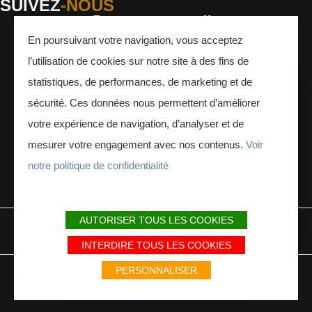
SUIVEZ
-NOUS
En poursuivant votre navigation, vous acceptez
Facebook
Instagram
Youtube
l’utilisation de cookies sur notre site à des fins de
INSCRIVEZ-VOUS
À LA NEWSLETTER
statistiques, de performances, de marketing et de
sécurité. Ces données nous permettent d’améliorer
votre expérience de navigation, d’analyser et de
mesurer votre engagement avec nos contenus.
Voir
notre politique de confidentialité
ESPACE PRESSE
ESPACE PRO
AUTORISER TOUS LES COOKIES
MENTIONS LÉGALES
PLAN DU SITE
PARTENAIRES
INTERDIRE TOUS LES COOKIES
Avec le soutien du Fonds Européen de développement régional / Met
PERSONNALISER
steun van het Europese Fonds voor Regionale Ontwikkeling