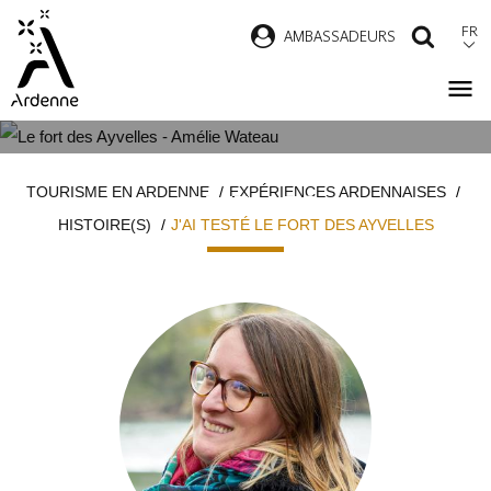
Aller
FR
AMBASSADEURS
RECH
au
contenu
principal
J'AI TESTÉ LE FORT DES
Fil
TOURISME EN ARDENNE
EXPÉRIENCES ARDENNAISES
AYVELLES
d'Ariane
HISTOIRE(S)
J'AI TESTÉ LE FORT DES AYVELLES