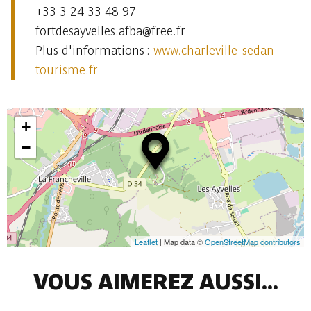
+33 3 24 33 48 97
fortdesayvelles.afba@free.fr
Plus d'informations :
www.charleville-sedan-
tourisme.fr
+
−
Leaflet
| Map data ©
OpenStreetMap contributors
VOUS AIMEREZ AUSSI...