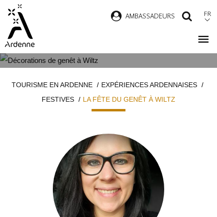
Aller
FR
AMBASSADEURS
RECH
au
contenu
principal
LA FÊTE DU GENÊT À WILTZ
Fil
TOURISME EN ARDENNE
EXPÉRIENCES ARDENNAISES
d'Ariane
FESTIVES
LA FÊTE DU GENÊT À WILTZ