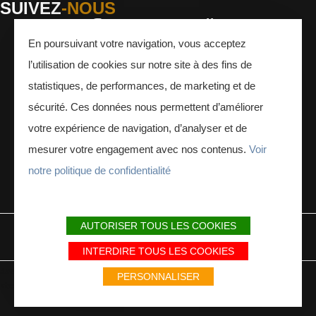
SUIVEZ
-NOUS
En poursuivant votre navigation, vous acceptez
Facebook
Instagram
Youtube
l’utilisation de cookies sur notre site à des fins de
INSCRIVEZ-VOUS
À LA NEWSLETTER
statistiques, de performances, de marketing et de
sécurité. Ces données nous permettent d’améliorer
votre expérience de navigation, d’analyser et de
mesurer votre engagement avec nos contenus.
Voir
notre politique de confidentialité
ESPACE PRESSE
ESPACE PRO
AUTORISER TOUS LES COOKIES
MENTIONS LÉGALES
PLAN DU SITE
PARTENAIRES
INTERDIRE TOUS LES COOKIES
Avec le soutien du Fonds Européen de développement régional / Met
PERSONNALISER
steun van het Europese Fonds voor Regionale Ontwikkeling