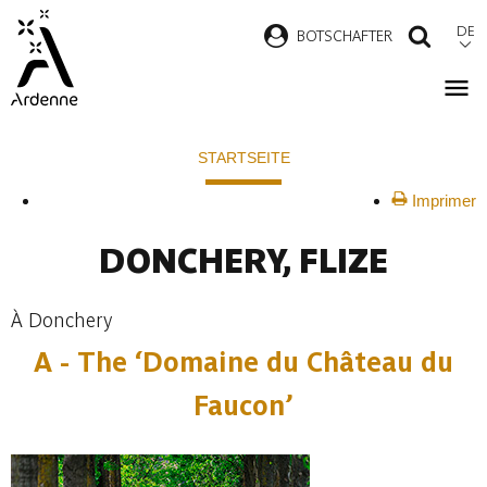
Direkt
DE
B
OTSCHAFTER
SUCH
zum
Inhalt
Pfadnavigation
STARTSEITE
Imprimer
DONCHERY, FLIZE
À Donchery
A - The ‘Domaine du Château du
Faucon’