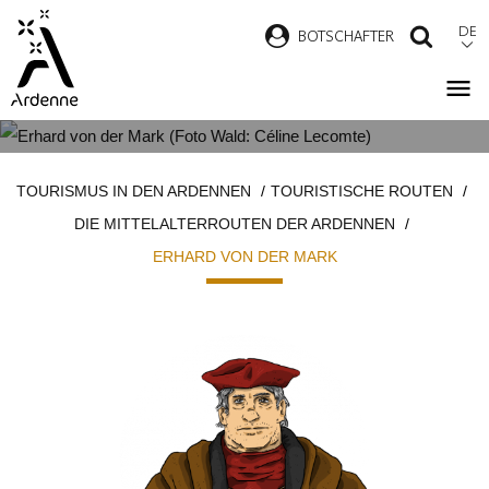
Direkt
DE
B
OTSCHAFTER
SUCH
zum
Inhalt
ERHARD VON DER MARK
Pfadnavigation
TOURISMUS IN DEN ARDENNEN
TOURISTISCHE ROUTEN
DIE MITTELALTERROUTEN DER ARDENNEN
ERHARD VON DER MARK