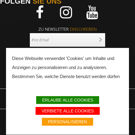
FOLGEN
SIE UNS
Facebook
Instagram
Youtube
ZU NEWSLETTER
EINSCHREIBEN
Diese Webseite verwendet 'Cookies' um Inhalte und
Anzeigen zu personalisieren und zu analysieren.
Bestimmen Sie, welche Dienste benutzt werden dürfen
PRESSE
FACHLEUTE
ERLAUBE ALLE COOKIES
IMPRESSUM
SITEMAP
PARTNER
VERBIETE ALLE COOKIES
Avec le soutien du Fonds Européen de développement régional / Met
steun van het Europese Fonds voor Regionale Ontwikkeling / Europäischer
PERSONALISIEREN
Fonds für Regionale Entwicklung