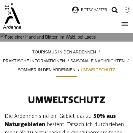
Direkt
DE
B
OTSCHAFTER
SUCH
zum
Inhalt
UMWELTSCHUTZ
Pfadnavigation
TOURISMUS IN DEN ARDENNEN
PRAKTISCHE INFORMATIONEN
SAISONALE NACHRICHTEN
SOMMER IN DEN ARDENNEN
UMWELTSCHUTZ
UMWELTSCHUTZ
Die Ardennen sind ein Gebiet, das zu
50% aus
Naturgebieten
besteht. Tatsächlich durchziehen
mehr als 10 Naturparks die grenzüberschreitende