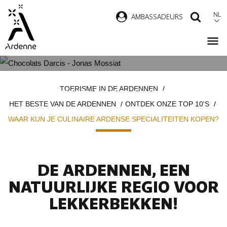
Overslaan
NL
AMBASSADEURS
ZOEK
en
naar
de
inhoud
WAAR KUN JE CULINAIRE
Kruimelpad
gaan
TOERISME IN DE ARDENNEN
ARDENSE SPECIALITEITEN
HET BESTE VAN DE ARDENNEN
ONTDEK ONZE TOP 10'S
KOPEN?
WAAR KUN JE CULINAIRE ARDENSE SPECIALITEITEN KOPEN?
DE ARDENNEN, EEN
NATUURLIJKE REGIO VOOR
LEKKERBEKKEN!