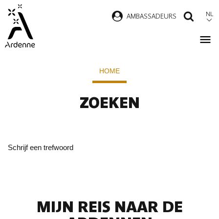
Overslaan
NL
AMBASSADEURS
ZOEK
en
naar
de
Kruimelpad
inhoud
HOME
gaan
ZOEKEN
Schrijf een trefwoord
MIJN REIS NAAR DE