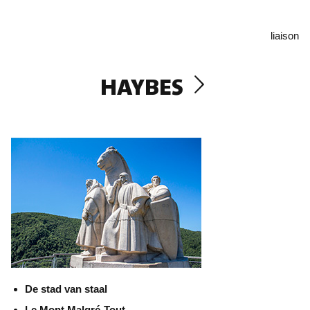
liaison
HAYBES
De stad van staal
Le Mont Malgré-Tout