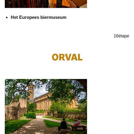
Het Europees biermuseum
16
étape
ORVAL