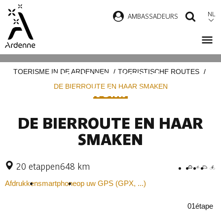
Overslaan
NL
AMBASSADEURS
ZOEK
en
naar
de
Kruimelpad
inhoud
TOERISME IN DE ARDENNEN
TOERISTISCHE ROUTES
DE BIERROUTE EN
gaan
DE BIERROUTE EN HAAR SMAKEN
HAAR SMAKEN
DE BIERROUTE EN HAAR
SMAKEN
20 etappen
648 km
Afdrukken
smartphone
op uw GPS (GPX, ...)
01
étape