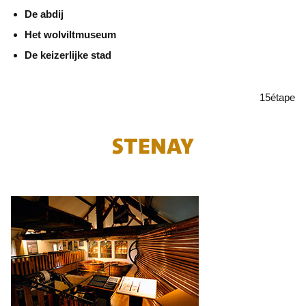
De abdij
Het wolviltmuseum
De keizerlijke stad
15
étape
STENAY