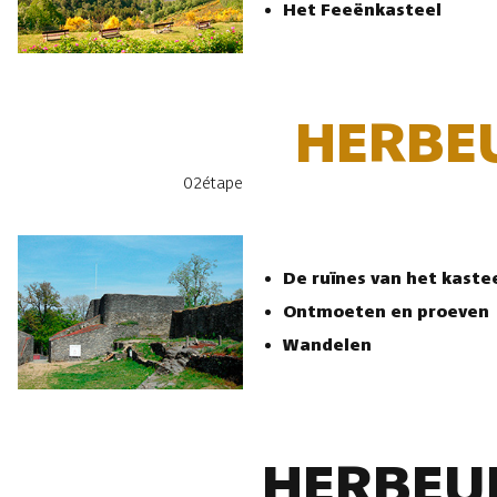
Het Feeënkasteel
HERBE
02
étape
De ruïnes van het kast
Ontmoeten en proeven
Wandelen
HERBE