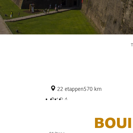
Kruimelpad
22 etappen
570 km
BOUI