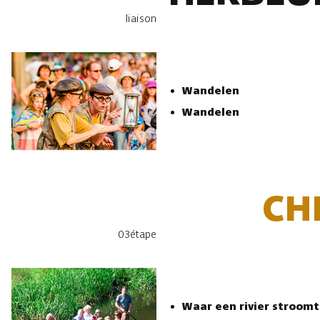
liaison
Wandelen
Wandelen
CH
03
étape
Waar een rivier stroomt