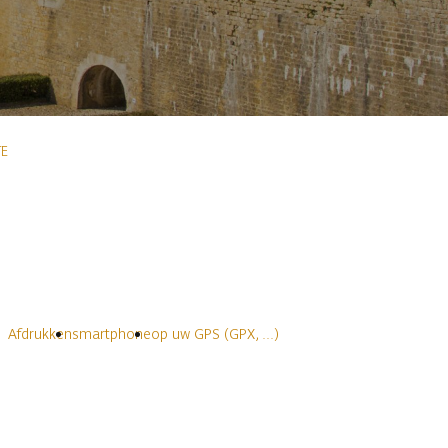
E
Afdrukken
smartphone
op uw GPS (GPX, ...)