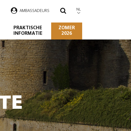
NL
AMBASSADEURS
ZOEKEN
PRAKTISCHE
ZOMER
INFORMATIE
2026
TE