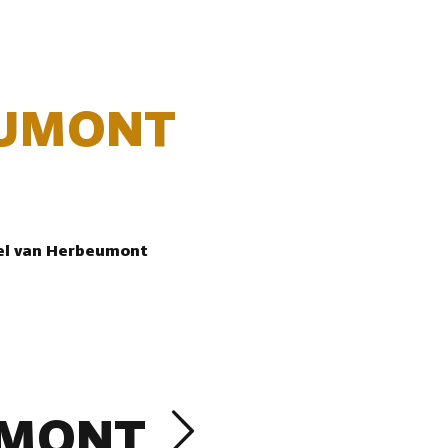
UMONT
eel van Herbeumont
UMONT