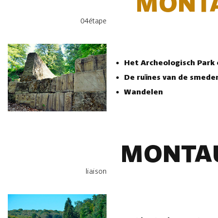
MONT
04
étape
Het Archeologisch Park
De ruïnes van de smede
Wandelen
MONTA
liaison