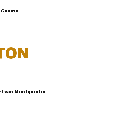
e Gaume
TON
el van Montquintin