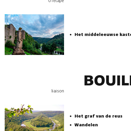
01
étape
Het middeleeuwse kaste
BOUI
liaison
Het graf van de reus
Wandelen