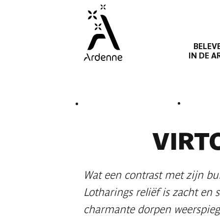
Overslaan
en
naar
BELEV
de
IN DE 
inhoud
Kruimelpad
gaan
Liaison
Liaison précédente
Ethe, Gomery, Latour, St Mard
Tor
VIRT
Wat een contrast met zijn b
Lotharings reliëf is zacht en 
charmante dorpen weerspiege