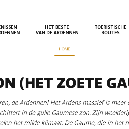
ENISSEN
HET BESTE
TOERISTISCHE
ARDENNEN
VAN DE ARDENNEN
ROUTES
HOME
 suivante
gny
ON
(HET ZOETE GA
uren, de Ardennen! Het Ardens massief is meer
schittert in de gulle Gaumese zon. Zijn weelderig
len het milde klimaat. De Gaume, die in het n