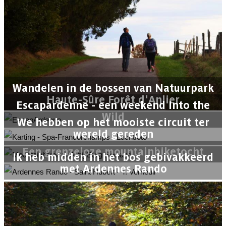
Wandelen in de bossen van Natuurpark
Haute-Sûre Forêt d'Anlier
Escapardenne - een weekend Into the
Wild
We hebben op het mooiste circuit ter
wereld gereden
Een grenzeloze mountainbiketocht
Ik heb midden in het bos gebivakkeerd
met Ardennes Rando