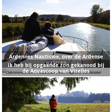
Ardennes Nautisme, over de Ardense
wateren
Ik heb bij opgaande zon gekanood bij
de Aquascoop van Virelles