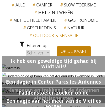
ALLE
CAMPER
SLOW TOERISME
MET Z'N TWEEËN
MET DE HELE FAMILIE
GASTRONOMIE
GESCHIEDENIS
NATUUR
OUTDOOR & SENSATIE
Filteren op :
OP DE KAART
Ik heb een geweldige tijd gehad bij
Wildtrails!
Een dagje in Center Parcs les Ardennes
Kamperen en trekken in de Ardennen
Paddenstoelen zoeken op de
elektrische step
Een dagje aan het meer van de Vieilles
Forges