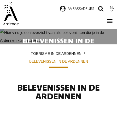
Overslaan
NL
AMBASSADEURS
ZOEK
en
naar
de
inhoud
BELEVENISSEN IN DE
gaan
ARDENNEN
Kruimelpad
TOERISME IN DE ARDENNEN
BELEVENISSEN IN DE ARDENNEN
BELEVENISSEN IN DE
ARDENNEN