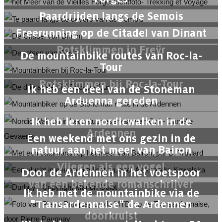
Paardrijden langs de Semois
Freerunning op de Citadel van Dinant
Rotsklimmen in Freÿr
De mountainbike routes van Roc-la-
Tour
Rotsklimmen bij Roc-la-Tour
Ik heb een deel van de Stoneman
Arduenna gereden
Ik heb leren nordicwalken in de
Ardennen
Een weekend met ons gezin in de
natuur aan het meer van Bairon
Vliegen als een vogel
Door de Ardennen in het voetspoor
van een bekende romanschrijver
Ik heb met de mountainbike via de
"Transardennaise" de Ardennen
doorkruist