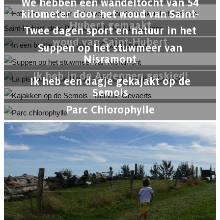
We hebben een wandeltocht van 54
kilometer door het woud van Saint-
Hubert gemaakt
Twee dagen sport en natuur in het
woud van Saint-Hubert
Suppen op het stuwmeer van
Nisramont
Ik heb in de Ardennen geskied!
Ik heb een dagje gekajakt op de
Semois
Parc Chlorophylle