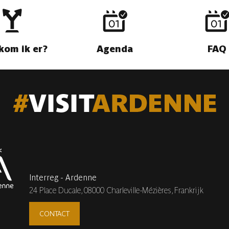
kom ik er?
Agenda
FAQ
Interreg - Ardenne
24 Place Ducale,
08000 Charleville-Mézières, Frankrijk
CONTACT