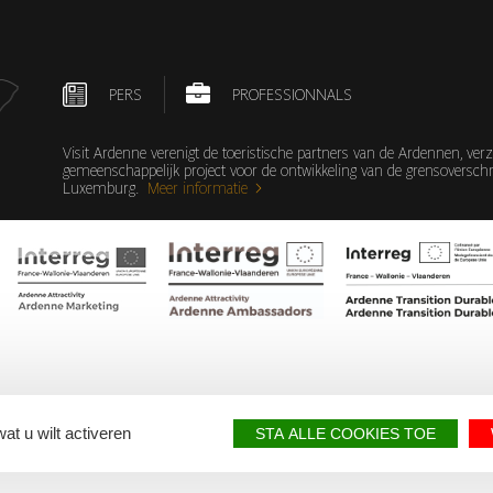
PERS
PROFESSIONNALS
Visit Ardenne verenigt de toeristische partners van de Ardennen, v
gemeenschappelijk project voor de ontwikkeling van de grensoverschri
Luxemburg.
Meer informatie
at u wilt activeren
STA ALLE COOKIES TOE
ppement régional / Met steun van het Europese Fonds voor Regionale Ont