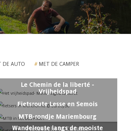
 DE AUTO
MET DE CAMPER
Le Chemin de la liberté -
Vrijheidspad
Fietsroute Lesse en Semois
MTB-rondje Mariembourg
Wandelroute langs de mooiste
Fietstocht la Cacasse