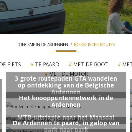
TOERISME IN DE ARDENNEN
TOERISTISCHE ROUTES
DE FIETS
TE PAARD
MET DE BOOT
MET
MET DE MOTOR
3 grote routepaden GTA wandelen
op ontdekking van de Belgische
Ardennen
Het knooppuntennetwerk in de
Ardennen
MTB-uitstapje naar het Maasdal
De Ardennen te paard, in galop van
park naar park