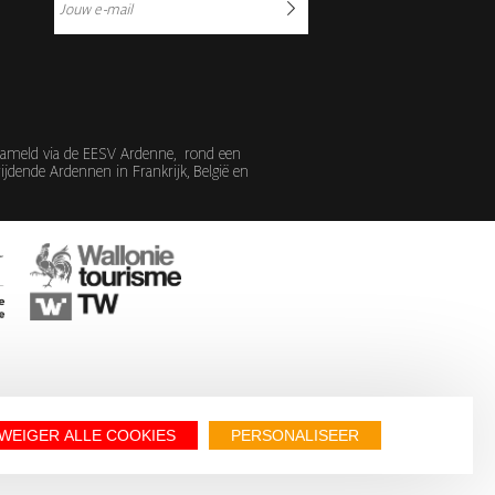
erzameld via de EESV Ardenne, rond een
jdende Ardennen in Frankrijk, België en
WEIGER ALLE COOKIES
PERSONALISEER
wikkeling