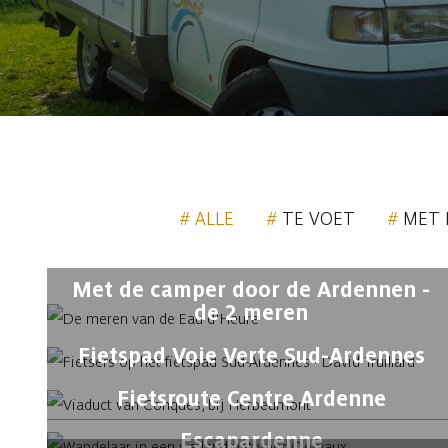
Kruimelpad
ALLE
TE VOET
MET 
Met de camper door de Ardennen -
de 2 meren
Fietspad Voie Verte Sud-Ardennes
Fietsroute Centre Ardenne
Escapardenne