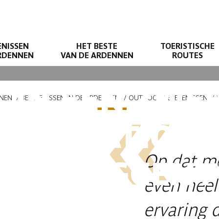
ENISSEN
HET BESTE
TOERISTISCHE
ARDENNEN
VAN DE ARDENNEN
ROUTES
 IN EEN ZWE
NNEN
BELEVENISSEN IN DE ARDENNEN
OUTDOOR BELEVENISSEN
 HET NATION
Op dat m
EFVLIEGCEN
even heel
ervaring d