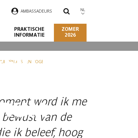
NL
AMBASSADEURS
ZOEKEN
PRAKTISCHE
ZOMER
INFORMATIE
2026
EFVLIEGTUIG
VLIEGEN ALS EEN VOGEL
AAL
oment word ik me
TRUM
 bewust van de
ie ik beleef, hoog