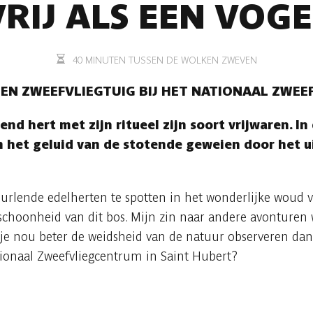
VRIJ ALS EEN VOGE
40 MINUTEN TUSSEN DE WOLKEN ZWEVEN
EEN ZWEEFVLIEGTUIG BIJ HET NATIONAAL ZWE
end hert met zijn ritueel zijn soort vrijwaren. In
 het geluid van de stotende geweien door het u
lende edelherten te spotten in het wonderlijke woud va
schoonheid van dit bos. Mijn zin naar andere avonturen
 je nou beter de weidsheid van de natuur observeren dan
tionaal Zweefvliegcentrum in Saint Hubert?