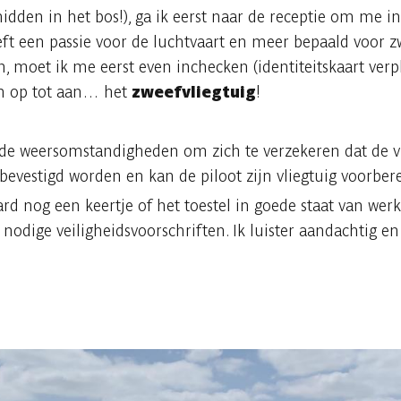
idden in het bos!), ga ik eerst naar de receptie om me in
eeft een passie voor de luchtvaart en meer bepaald voor zw
moet ik me eerst even inchecken (identiteitskaart verpl
an op tot aan… het
zweefvliegtuig
!
 de weersomstandigheden om zich te verzekeren dat de 
t bevestigd worden en kan de piloot zijn vliegtuig voorber
rd nog een keertje of het toestel in goede staat van werk
 nodige veiligheidsvoorschriften. Ik luister aandachtig e