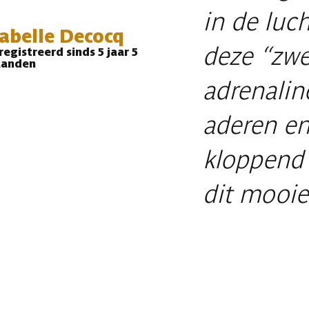
in de luc
sabelle Decocq
deze “zwe
egistreerd sinds 5 jaar 5
anden
adrenalin
aderen e
kloppend 
dit mooie