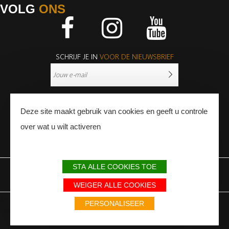
VOLG
ONS
Facebook
Instagram
Youtube
SCHRIJF JE IN
VOOR DE NIEUWSBRIEF
Deze site maakt gebruik van cookies en geeft u controle
over wat u wilt activeren
PERS
PROFESSIONNALS
STA ALLE COOKIES TOE
WETTELIJKE BEPALINGEN
SITEMAP
PARTNERS
WEIGER ALLE COOKIES
Avec le soutien du Fonds Européen de développement régional / Met
PERSONALISEER
steun van het Europese Fonds voor Regionale Ontwikkeling