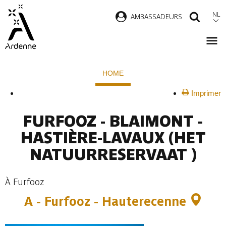
Overslaan
NL
AMBASSADEURS
ZOEK
en
naar
de
Kruimelpad
inhoud
HOME
gaan
Imprimer
FURFOOZ - BLAIMONT -
HASTIÈRE-LAVAUX
(HET
NATUURRESERVAAT )
À Furfooz
A - Furfooz - Hauterecenne