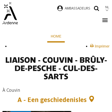
Overslaan
NL
AMBASSADEURS
ZOEK
en
naar
de
Kruimelpad
inhoud
HOME
gaan
Imprimer
LIAISON - COUVIN - BRÛLY-
DE-PESCHE - CUL-DES-
SARTS
À Couvin
A - Een geschiedenisles