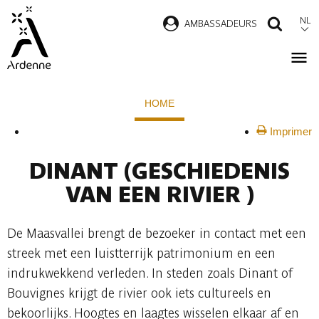
Overslaan
NL
AMBASSADEURS
ZOEK
en
naar
de
Kruimelpad
inhoud
HOME
gaan
Imprimer
DINANT
(GESCHIEDENIS
VAN EEN RIVIER )
De Maasvallei brengt de bezoeker in contact met een
streek met een luistterrijk patrimonium en een
indrukwekkend verleden. In steden zoals Dinant of
Bouvignes krijgt de rivier ook iets cultureels en
bekoorlijks. Hoogtes en laagtes wisselen elkaar af en