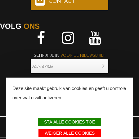
CONTACT
VOLG
ONS
Facebook
Instagram
Youtube
SCHRIJF JE IN
VOOR DE NIEUWSBRIEF
Deze site maakt gebruik van cookies en geeft u controle
over wat u wilt activeren
PERS
PROFESSIONNALS
STA ALLE COOKIES TOE
WETTELIJKE BEPALINGEN
SITEMAP
PARTNERS
WEIGER ALLE COOKIES