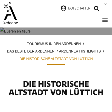
Direkt
B
OTSCHAFTER
SUCH
zum
Inhalt
DIE HISTORISCHE ALTSTADT
Pfadnavigation
TOURISMUS IN DEN ARDENNEN
VON LÜTTICH
DAS BESTE DER ARDENNEN
ARDENNER HIGHLIGHTS
DIE HISTORISCHE ALTSTADT VON LÜTTICH
DIE HISTORISCHE
ALTSTADT VON LÜTTICH