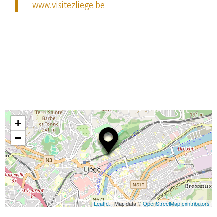
www.visitezliege.be
+
−
Leaflet
| Map data ©
OpenStreetMap contributors