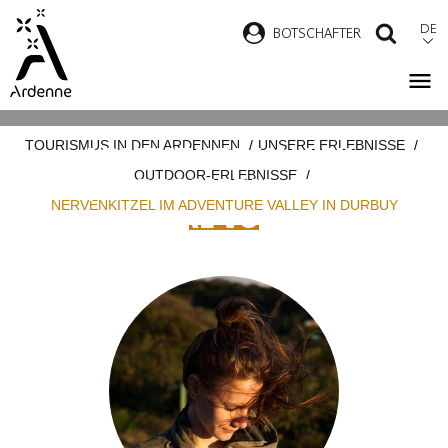
Direkt
DE
B
OTSCHAFTER
SUCH
zum
Inhalt
Pfadnavigation
TOURISMUS IN DEN ARDENNEN
UNSERE ERLEBNISSE
ADVENTURE VALLEY:
OUTDOOR-ERLEBNISSE
SPASS, VERBESSERN, GENIESSEN, NO
NERVENKITZEL IM ADVENTURE VALLEY IN DURBUY
CHMAL VON VORN!