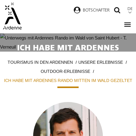
Direkt
DE
B
OTSCHAFTER
SUCH
zum
Inhalt
ICH HABE MIT ARDENNES
RANDO MITTEN IM WALD
Pfadnavigation
TOURISMUS IN DEN ARDENNEN
UNSERE ERLEBNISSE
GEZELTET
OUTDOOR-ERLEBNISSE
ICH HABE MIT ARDENNES RANDO MITTEN IM WALD GEZELTET