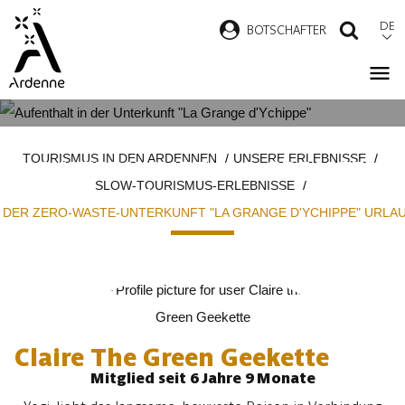
Direkt
DE
B
OTSCHAFTER
SUCH
zum
Inhalt
ICH HABE IN DER ZERO-WASTE-
Pfadnavigation
TOURISMUS IN DEN ARDENNEN
UNSERE ERLEBNISSE
UNTERKUNFT "LA GRANGE
SLOW-TOURISMUS-ERLEBNISSE
D'YCHIPPE" URLAUB GEMACHT
N DER ZERO-WASTE-UNTERKUNFT "LA GRANGE D'YCHIPPE" URL
Claire The Green Geekette
Mitglied seit 6 Jahre 9 Monate