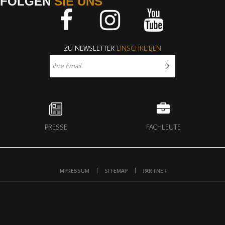
FOLGEN
SIE UNS
Facebook
Instagram
Youtube
ZU NEWSLETTER
EINSCHREIBEN
PRESSE
FACHLEUTE
IMPRESSUM
SITEMAP
PARTNER
Avec le soutien du Fonds Européen de développement régional / Met
steun van het Europese Fonds voor Regionale Ontwikkeling / Europäischer
Fonds für Regionale Entwicklung