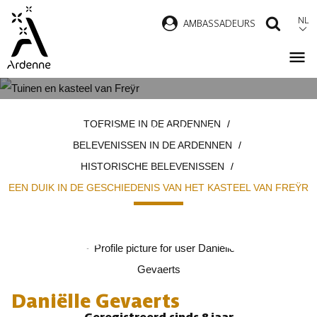
Overslaan
NL
AMBASSADEURS
ZOEK
en
naar
de
inhoud
HISTORISCH UITJE IN DE
Kruimelpad
gaan
TOERISME IN DE ARDENNEN
MAASVALLEI
BELEVENISSEN IN DE ARDENNEN
HISTORISCHE BELEVENISSEN
EEN DUIK IN DE GESCHIEDENIS VAN HET KASTEEL VAN FREŸR
Daniëlle Gevaerts