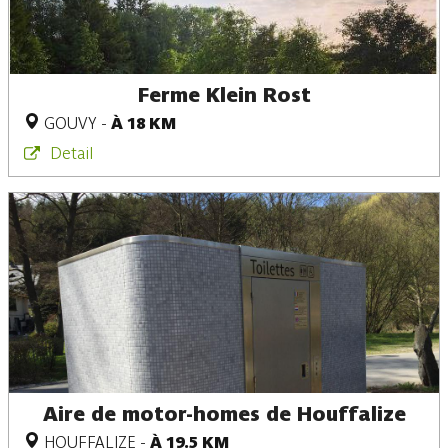
Ferme Klein Rost
GOUVY
-
À 18 KM
Detail
Aire de motor-homes de Houffalize
HOUFFALIZE
-
À 19.5 KM