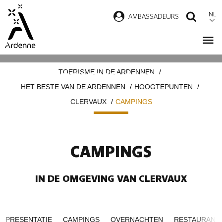
Overslaan
NL
AMBASSADEURS
ZOEK
en
naar
de
Kruimelpad
inhoud
TOERISME IN DE ARDENNEN
CAMPINGS IN CLERVAUX
gaan
HET BESTE VAN DE ARDENNEN
HOOGTEPUNTEN
CLERVAUX
CAMPINGS
CAMPINGS
IN DE OMGEVING VAN CLERVAUX
PRESENTATIE
CAMPINGS
OVERNACHTEN
RESTAURANT