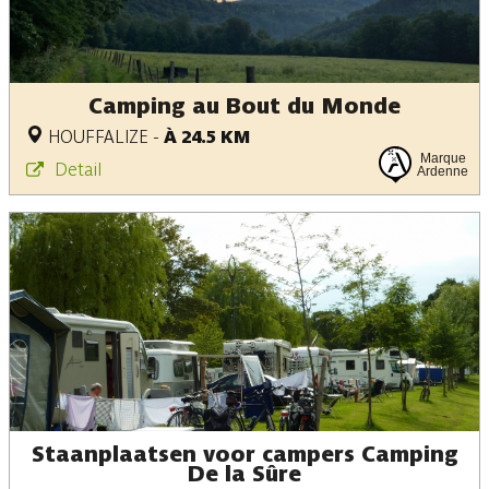
Camping au Bout du Monde
HOUFFALIZE
-
À 24.5 KM
Marque
Detail
Ardenne
Staanplaatsen voor campers Camping
De la Sûre