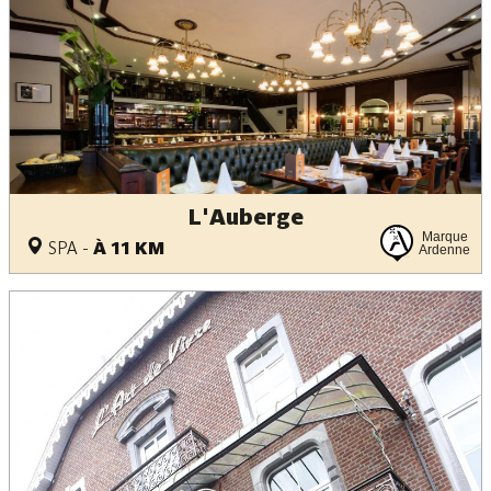
L'Auberge
Marque
SPA
-
À 11 KM
Ardenne