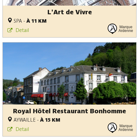
L'Art de Vivre
SPA
-
À 11 KM
Marque
Detail
Ardenne
Royal Hôtel Restaurant Bonhomme
AYWAILLE
-
À 15 KM
Marque
Detail
Ardenne