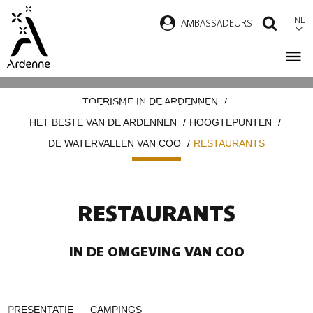
Overslaan
NL
AMBASSADEURS
ZOEK
en
naar
de
Kruimelpad
inhoud
TOERISME IN DE ARDENNEN
RESTAURANTS IN COO
gaan
HET BESTE VAN DE ARDENNEN
HOOGTEPUNTEN
DE WATERVALLEN VAN COO
RESTAURANTS
RESTAURANTS
IN DE OMGEVING VAN COO
PRESENTATIE
CAMPINGS