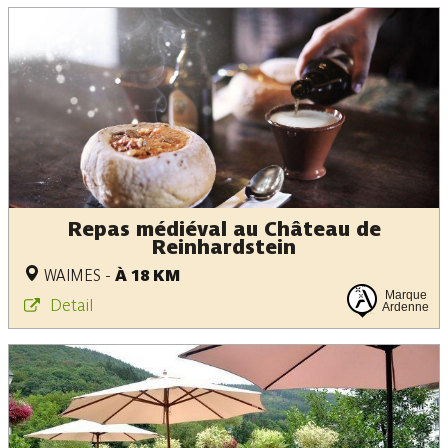
Repas médiéval au Château de
Reinhardstein
WAIMES
-
À 18 KM
Marque
Detail
Ardenne