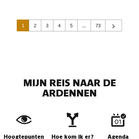
1
2
3
4
5
...
73
MIJN REIS NAAR DE
ARDENNEN
Hoogtepunten
Hoe kom ik er?
Agenda