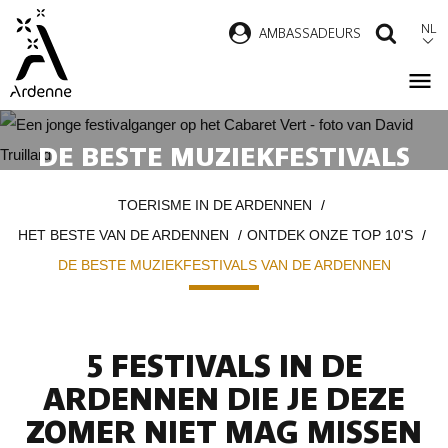
Overslaan
NL
AMBASSADEURS
ZOEK
en
naar
de
inhoud
DE BESTE MUZIEKFESTIVALS
gaan
VAN DE ARDENNEN
Kruimelpad
TOERISME IN DE ARDENNEN
HET BESTE VAN DE ARDENNEN
ONTDEK ONZE TOP 10'S
DE BESTE MUZIEKFESTIVALS VAN DE ARDENNEN
5 FESTIVALS IN DE
ARDENNEN DIE JE DEZE
ZOMER NIET MAG MISSEN