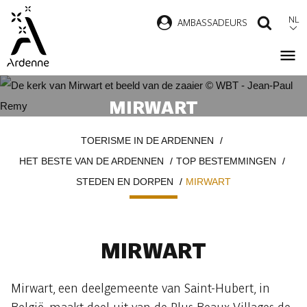
Overslaan
NL
AMBASSADEURS
ZOEK
en
naar
de
inhoud
MIRWART
gaan
Kruimelpad
TOERISME IN DE ARDENNEN
HET BESTE VAN DE ARDENNEN
TOP BESTEMMINGEN
STEDEN EN DORPEN
MIRWART
MIRWART
Mirwart, een deelgemeente van Saint-Hubert, in