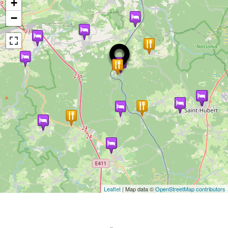
+
−
Leaflet
| Map data ©
OpenStreetMap contributors