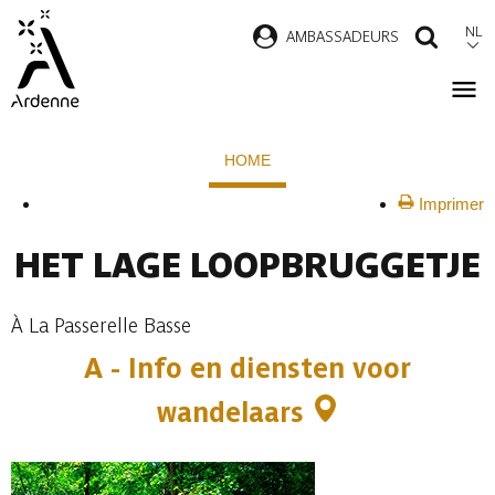
Overslaan
NL
AMBASSADEURS
ZOEK
en
naar
de
Kruimelpad
inhoud
HOME
gaan
Imprimer
HET LAGE LOOPBRUGGETJE
À La Passerelle Basse
A -
Info en diensten voor
wandelaars