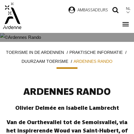
Overslaan
NL
AMBASSADEURS
ZOEK
en
naar
de
inhoud
ARDENNES RANDO
Kruimelpad
gaan
TOERISME IN DE ARDENNEN
PRAKTISCHE INFORMATIE
DUURZAAM TOERISME
ARDENNES RANDO
ARDENNES RANDO
Olivier Delmée en Isabelle Lambrecht
Van de Ourthevallei tot de Semoisvallei, via
het inspirerende Woud van Saint-Hubert, of