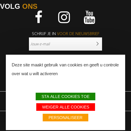
VOLG
ONS
Facebook
Instagram
Youtube
SCHRIJF JE IN
VOOR DE NIEUWSBRIEF
Deze site maakt gebruik van cookies en geeft u controle
over wat u wilt activeren
PERS
PROFESSIONNALS
STA ALLE COOKIES TOE
WETTELIJKE BEPALINGEN
SITEMAP
PARTNERS
WEIGER ALLE COOKIES
Avec le soutien du Fonds Européen de développement régional / Met
PERSONALISEER
steun van het Europese Fonds voor Regionale Ontwikkeling