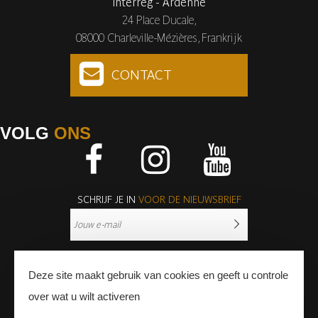
Interreg - Ardenne
24 Place Ducale,
08000 Charleville-Mézières, Frankrijk
CONTACT
VOLG
ONS
Facebook
Instagram
Youtube
SCHRIJF JE IN
VOOR DE NIEUWSBRIEF
Deze site maakt gebruik van cookies en geeft u controle
over wat u wilt activeren
PERS
PROFESSIONNALS