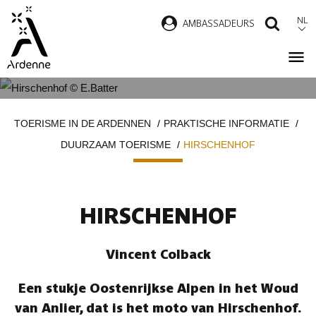
Overslaan
NL
AMBASSADEURS
ZOEK
en
naar
de
inhoud
HIRSCHENHOF
Kruimelpad
gaan
TOERISME IN DE ARDENNEN
PRAKTISCHE INFORMATIE
DUURZAAM TOERISME
HIRSCHENHOF
HIRSCHENHOF
Vincent Colback
Een stukje Oostenrijkse Alpen in het Woud
van Anlier, dat is het moto van Hirschenhof.