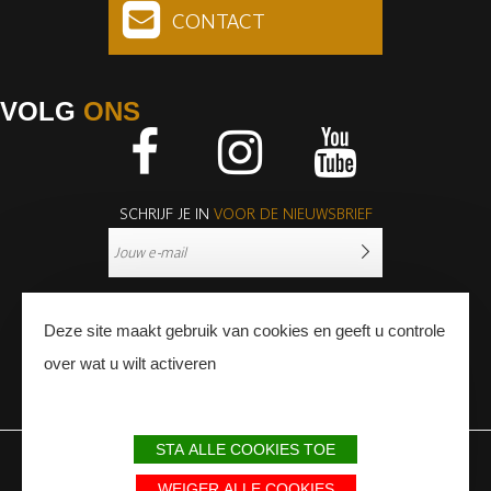
CONTACT
VOLG
ONS
Facebook
Instagram
Youtube
SCHRIJF JE IN
VOOR DE NIEUWSBRIEF
Deze site maakt gebruik van cookies en geeft u controle
over wat u wilt activeren
PERS
PROFESSIONNALS
STA ALLE COOKIES TOE
WETTELIJKE BEPALINGEN
SITEMAP
PARTNERS
WEIGER ALLE COOKIES