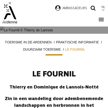
Overslaan
NL
AMBASSADEURS
ZOEK
en
naar
de
inhoud
LE FOURNIL
Kruimelpad
gaan
TOERISME IN DE ARDENNEN
PRAKTISCHE INFORMATIE
DUURZAAM TOERISME
LE FOURNIL
LE FOURNIL
Thierry en Dominique de Lannois-Notté
Zin in een wandeling door adembenemende
landschappen en herbronnen in het