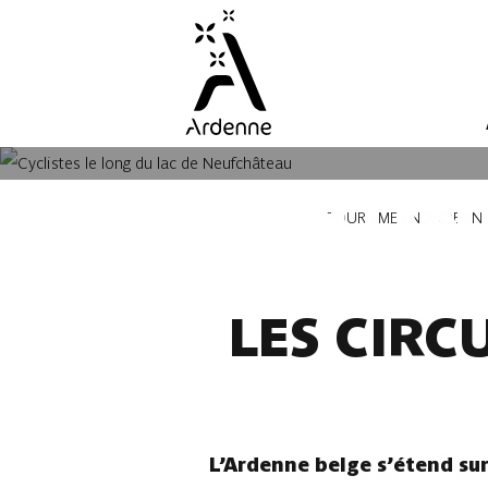
Aller
au
contenu
principal
LES ITI
Fil
TOURISME EN ARDENN
d'Ariane
LES CIRC
L’Ardenne belge s’étend su