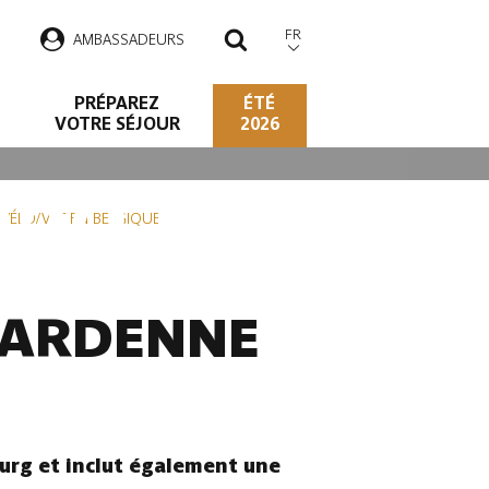
FR
AMBASSADEURS
RECHERCHER
PRÉPAREZ
ÉTÉ
VOTRE SÉJOUR
2026
O/VTT EN
S VÉLO/VTT EN BELGIQUE
N ARDENNE
urg et inclut également une