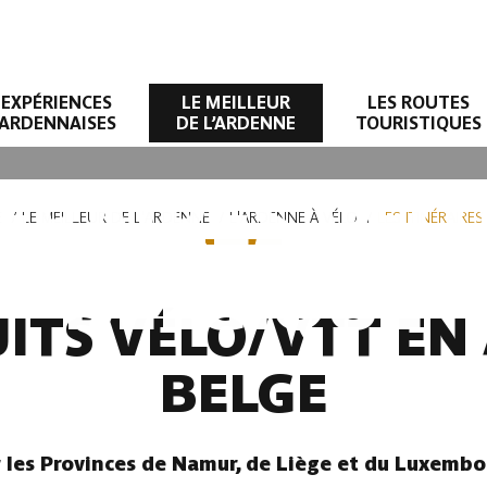
EXPÉRIENCES
LE MEILLEUR
LES ROUTES
ARDENNAISES
DE L’ARDENNE
TOURISTIQUES
NÉRAIRES VÉL
E
LE MEILLEUR DE L'ARDENNE
L'ARDENNE À VÉLO
LES ITINÉRAIRE
BELGIQUE
UITS VÉLO/VTT E
BELGE
r les Provinces de Namur, de Liège et du Luxembo